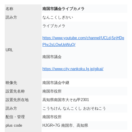
名称
南国市議会ライブカメラ
読み方
なんこくしぎかい
ライブカメラ
https://www.youtube.com/channel/UCLd-5zjHDq
Phc2sLOwUpWuQ/
URL
南国市議会
https://www.city.nankoku.lg.jp/gikai/
映像先
南国市議会中継
設置先名称
南国市役所
設置先所在地
高知県南国市大そね甲2301
読み方
こうちけん なんこくし おおそねこう
配信・管理
南国市役所
plus code
HJGR+7G 南国市、高知県