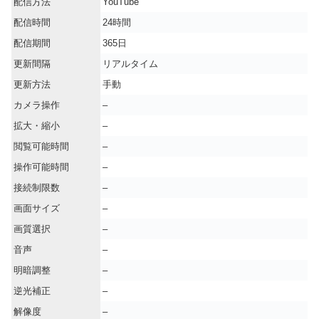
配信方法
YouTube
配信時間
24時間
配信期間
365日
更新間隔
リアルタイム
更新方法
手動
カメラ操作
–
拡大・縮小
–
閲覧可能時間
–
操作可能時間
–
接続制限数
–
画面サイズ
–
画質選択
–
音声
–
明暗調整
–
逆光補正
–
解像度
–