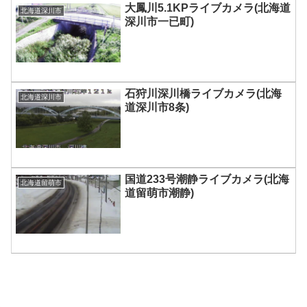
大鳳川5.1KPライブカメラ(北海道
北海道深川市
深川市一已町)
石狩川深川橋ライブカメラ(北海
北海道深川市
道深川市8条)
国道233号潮静ライブカメラ(北海
北海道留萌市
道留萌市潮静)