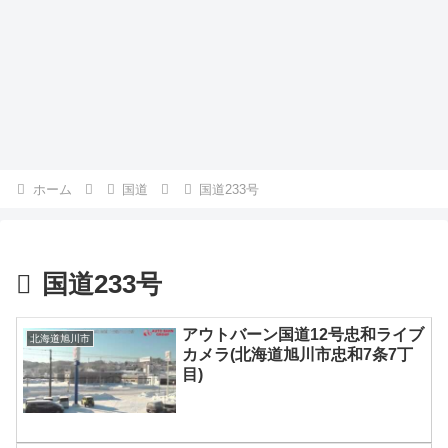
ホーム
国道
国道233号
国道233号
アウトバーン国道12号忠和ライブ
北海道旭川市
カメラ(北海道旭川市忠和7条7丁
目)