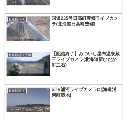
国道235号日高町豊郷ライブカメ
北海道日高町
ラ(北海道日高町豊郷)
【配信終了】みついし昆布温泉蔵
北海道新ひだか町
三ライブカメラ(北海道新ひだか
町三石)
STV浦河ライブカメラ(北海道浦
北海道浦河町
河町築地)