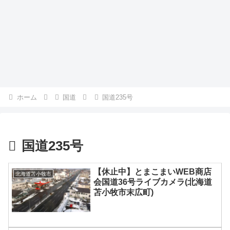
ホーム
国道
国道235号
国道235号
【休止中】とまこまいWEB商店
北海道苫小牧市
会国道36号ライブカメラ(北海道
苫小牧市末広町)