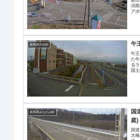
新田
潟県
アポ
近・
池川
自配
ィ・
午
群馬県渋川市
午王
た午
るラ
国土
国
群馬県みなかみ町
庭)
国道
大橋