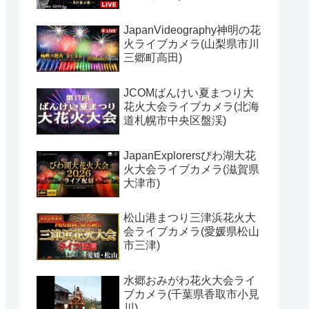
JapanVideography神明の花
火ライブカメラ(山梨県市川
三郷町高田)
JCOMばんけい夏まつり大
花火大会ライブカメラ(北海
道札幌市中央区盤渓)
JapanExplorersびわ湖大花
火大会ライブカメラ(滋賀県
大津市)
松山港まつり三津浜花火大
会ライブカメラ(愛媛県松山
市三津)
水郷おみがわ花火大会ライ
ブカメラ(千葉県香取市小見
川)