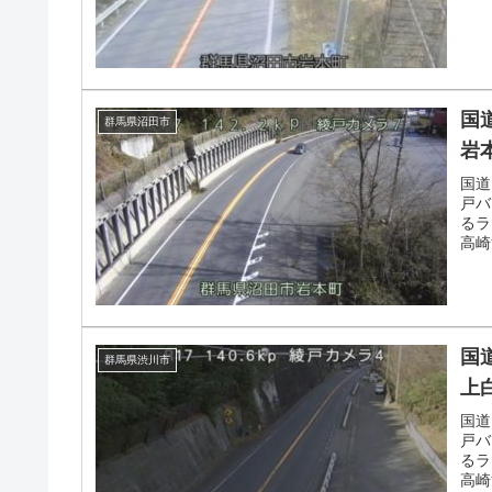
国
群馬県沼田市
岩
国道
戸バ
るラ
高崎
国
群馬県渋川市
上
国道
戸バ
るラ
高崎