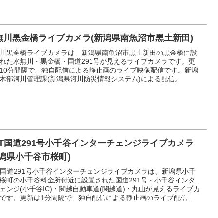
無川黒金橋ライブカメラ(新潟県南魚沼市黒土新田)
川黒金橋ライブカメラは、新潟県南魚沼市黒土新田の黒金橋に設
れた水無川・黒金橋・国道291号が見えるライブカメラです。更
10分間隔で、独自配信による静止画のライブ映像配信です。新潟
木部河川管理課(新潟県河川防災情報システム)による配信。
CT国道291号小千谷インターチェンジライブカメラ
新潟県小千谷市桜町)
T国道291号小千谷インターチェンジライブカメラは、新潟県小千
桜町の小千谷料金所付近に設置された国道291号・小千谷インタ
ェンジ(小千谷IC)・関越自動車道(関越道)・丸山が見えるライブカ
です。更新は1分間隔で、独自配信による静止画のライブ配信映
す。エヌシィティ(エヌ・シィ・ティ)による配信。