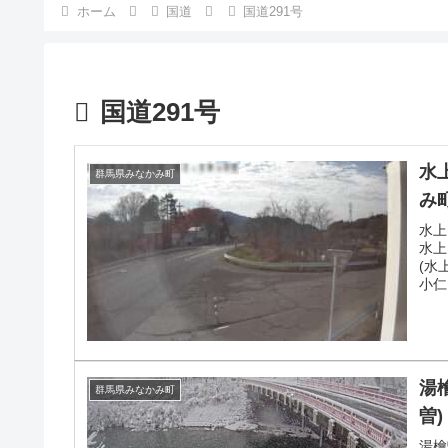
ホーム
国道
国道291号
国道291号
水
群馬県みなかみ町
み
水上
水上
(水
小仁
新は
です
湯
群馬県みなかみ町
曽)
湯檜