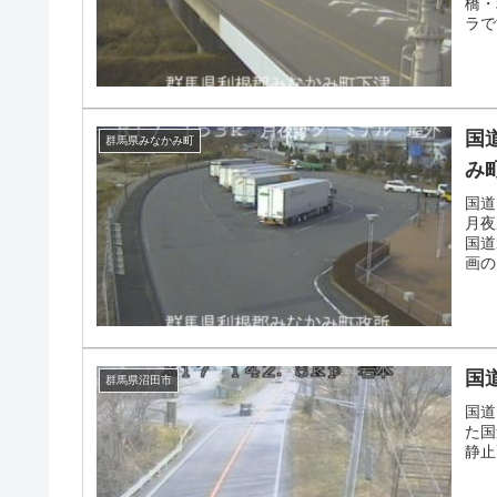
橋・
ラで
事務
国
群馬県みなかみ町
み
国道
月夜
国道
画の
国
群馬県沼田市
国道
た国
静止