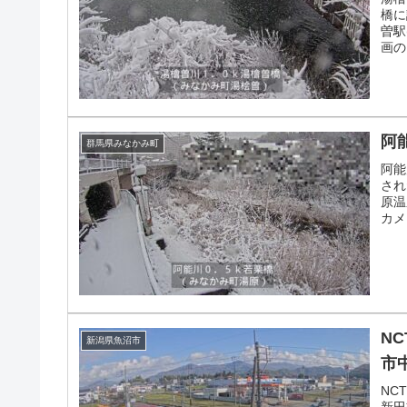
橋に
曽駅
画の
阿
群馬県みなかみ町
阿能
され
原温
カメ
省に
N
新潟県魚沼市
市
NC