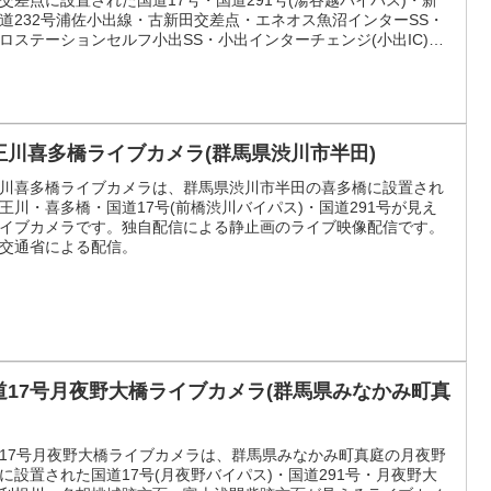
交差点に設置された国道17号・国道291号(湯谷越バイパス)・新
道232号浦佐小出線・古新田交差点・エネオス魚沼インターSS・
ロステーションセルフ小出SS・小出インターチェンジ(小出IC)付
魚沼市立小出中学校付近・魚野川板木川合流地点付近・魚野川大
合流地点付近が見えるライブカメラです。更新は1分間隔で、独
信による静止画のライブ配信映像です。エヌシィティ(エヌ・シ
ティ)による配信。
王川喜多橋ライブカメラ(群馬県渋川市半田)
川喜多橋ライブカメラは、群馬県渋川市半田の喜多橋に設置され
王川・喜多橋・国道17号(前橋渋川バイパス)・国道291号が見え
イブカメラです。独自配信による静止画のライブ映像配信です。
交通省による配信。
道17号月夜野大橋ライブカメラ(群馬県みなかみ町真
17号月夜野大橋ライブカメラは、群馬県みなかみ町真庭の月夜野
に設置された国道17号(月夜野バイパス)・国道291号・月夜野大