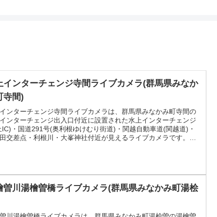
上インターチェンジ寺間ライブカメラ(群馬県みなか
町寺間)
インターチェンジ寺間ライブカメラは、群馬県みなかみ町寺間の
インターチェンジ出入口付近に設置された水上インターチェンジ
上IC)・国道291号(奥利根ゆけむり街道)・関越自動車道(関越道)・
田交差点・利根川・大峯神社付近が見えるライブカメラです。更
リアルタイムで、YouTubeによる動画(生中継)のライブ配信映像
。みなかみ町役場による配信。
檜曽川湯檜曽橋ライブカメラ(群馬県みなかみ町湯桧
曽川湯檜曽橋ライブカメラは、群馬県みなかみ町湯桧曽の湯檜曽