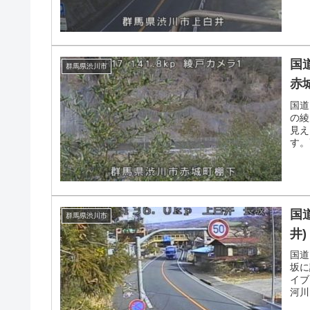
国
群馬県渋川市
赤
国道
の綾
見え
す。
国
群馬県渋川市
井)
国道
坂に
イブ
河川