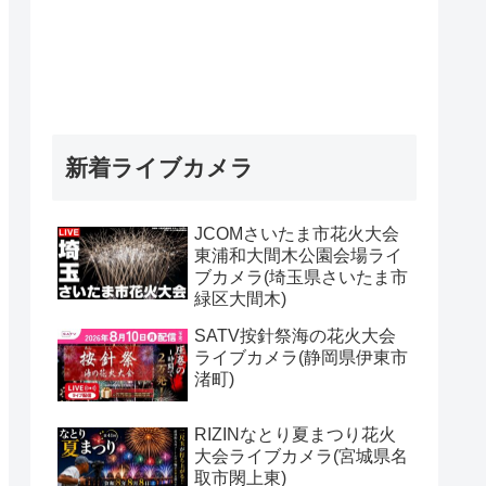
新着ライブカメラ
JCOMさいたま市花火大会
東浦和大間木公園会場ライ
ブカメラ(埼玉県さいたま市
緑区大間木)
SATV按針祭海の花火大会
ライブカメラ(静岡県伊東市
渚町)
RIZINなとり夏まつり花火
大会ライブカメラ(宮城県名
取市閖上東)