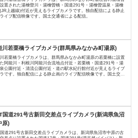
設置された湯檜曽川・湯檜曽橋・国道291号・湯檜曽温泉・湯檜
(JR上越線)付近が見えるライブカメラです。独自配信による静止
ライブ配信映像です。国土交通省による配信。
能川若栗橋ライブカメラ(群馬県みなかみ町湯原)
川若栗橋ライブカメラは、群馬県みなかみ町湯原の若栗橋に設置
た阿能川・利根川阿能川合流地点付近・若栗橋・国道291号・湯
泉公園付近・清流公園付近・道の駅水紀行館付近が見えるライブ
ラです。独自配信による静止画のライブ配信映像です。国土交通
よる配信。
CT国道291号古新田交差点ライブカメラ(新潟県魚沼
中原)
T国道291号古新田交差点ライブカメラは、新潟県魚沼市中原の古