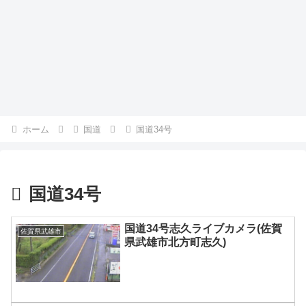
ホーム
国道
国道34号
国道34号
国道34号志久ライブカメラ(佐賀
佐賀県武雄市
県武雄市北方町志久)