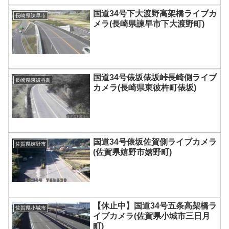
国道34号下大渡野高架橋ライブカ
長崎県諫早市
メラ(長崎県諫早市下大渡野町)
国道34号俵坂俵坂峠長崎側ライブ
長崎県東彼杵町
カメラ(長崎県東彼杵町俵坂)
国道34号俵坂佐賀側ライブカメラ
佐賀県嬉野市
(佐賀県嬉野市嬉野町)
【休止中】国道34号五条高架橋ラ
佐賀県小城市
イブカメラ(佐賀県小城市三日月
町)