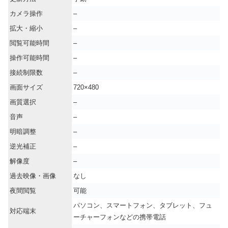
カメラ操作
–
拡大・縮小
–
閲覧可能時間
–
操作可能時間
–
接続制限数
–
画面サイズ
720×480
画質選択
–
音声
–
明暗調整
–
逆光補正
–
解像度
–
過去映像・画像
なし
夜間閲覧
可能
パソコン、スマートフォン、タブレット、フュ
対応端末
ーチャーフォンなどの携帯電話