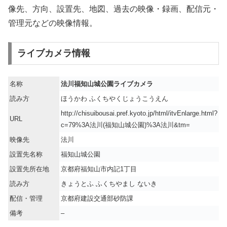
像先、方向、設置先、地図、過去の映像・録画、配信元・
管理元などの映像情報。
ライブカメラ情報
名称
法川福知山城公園ライブカメラ
読み方
ほうかわ ふくちやくじょうこうえん
http://chisuibousai.pref.kyoto.jp/html/itvEnlarge.html?
URL
c=79%3A法川(福知山城公園)%3A法川&tm=
映像先
法川
設置先名称
福知山城公園
設置先所在地
京都府福知山市内記1丁目
読み方
きょうとふ ふくちやまし ないき
配信・管理
京都府建設交通部砂防課
備考
–