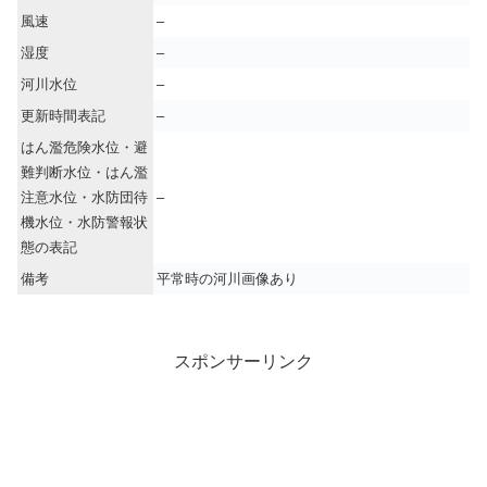
風速
–
湿度
–
河川水位
–
更新時間表記
–
はん濫危険水位・避
難判断水位・はん濫
注意水位・水防団待
–
機水位・水防警報状
態の表記
備考
平常時の河川画像あり
スポンサーリンク