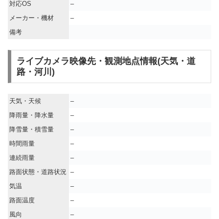
対応OS
–
メーカー・機材
–
備考
ライブカメラ映像先・観測地点情報(天気・道
路・河川)
天気・天候
–
降雨量・降水量
–
降雪量・積雪量
–
時間雨量
–
連続雨量
–
路面状態・道路状況
–
気温
–
路面温度
–
風向
–