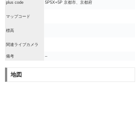
plus code
5P5X+5P 京都市、京都府
マップコード
標高
関連ライブカメラ
備考
–
地図