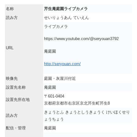
名称
芹生庵庭園ライブカメラ
読み方
せいりょうあん ていえん
ライブカメラ
https://www.youtube.com/@seryouan3792
URL
庵庭園
http://seryouan.com/
映像先
庭園・灰屋川付近
設置先名称
庵庭園
〒601-0404
設置先所在地
京都府京都市右京区京北芹生町芹生8
きょうとふ きょうとしうきょうく けいほくせり
読み方
ょうちょう
配信・管理
庵庭園