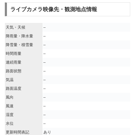
ライブカメラ映像先・観測地点情報
天気・天候
–
降雨量・降水量
–
降雪量・積雪量
–
時間雨量
–
連続雨量
–
路面状態
–
気温
–
路面温度
–
風向
–
風速
–
湿度
–
水位
–
更新時間表記
あり