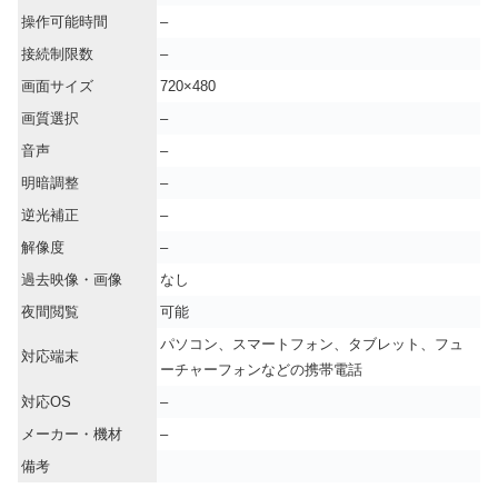
操作可能時間
–
接続制限数
–
画面サイズ
720×480
画質選択
–
音声
–
明暗調整
–
逆光補正
–
解像度
–
過去映像・画像
なし
夜間閲覧
可能
パソコン、スマートフォン、タブレット、フュ
対応端末
ーチャーフォンなどの携帯電話
対応OS
–
メーカー・機材
–
備考