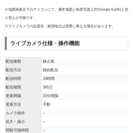
※地図画面左下のアイコンにて、通常地図と衛星写真上空(Google Earth)と切
り替えが可能です。
※ライブカメラの設置先・観測地点は実際に異なる場合があります。
ライブカメラ仕様・操作機能
配信種類
静止画
配信方法
独自配信
配信時間
24時間
配信期間
365日
更新間隔
10分間隔
更新方法
手動
カメラ操作
–
拡大・縮小
–
閲覧可能時間
–