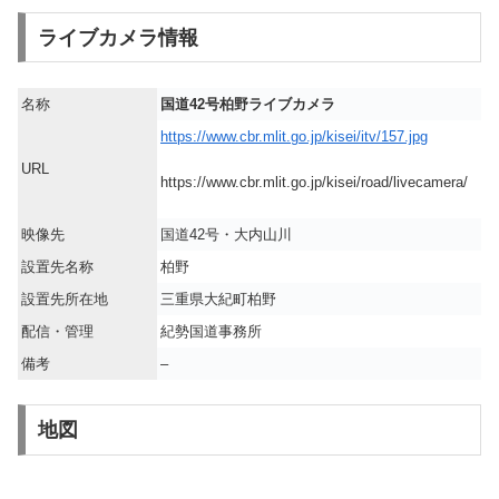
ライブカメラ情報
名称
国道42号柏野ライブカメラ
https://www.cbr.mlit.go.jp/kisei/itv/157.jpg
URL
https://www.cbr.mlit.go.jp/kisei/road/livecamera/
映像先
国道42号・大内山川
設置先名称
柏野
設置先所在地
三重県大紀町柏野
配信・管理
紀勢国道事務所
備考
–
地図