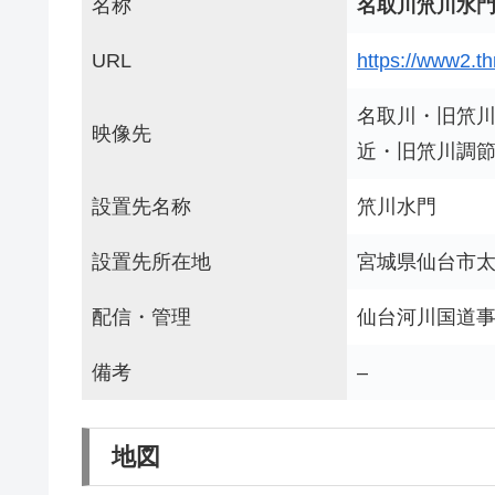
名称
名取川笊川水
URL
https://www2.th
名取川・旧笊
映像先
近・旧笊川調
設置先名称
笊川水門
設置先所在地
宮城県仙台市
配信・管理
仙台河川国道
備考
–
地図