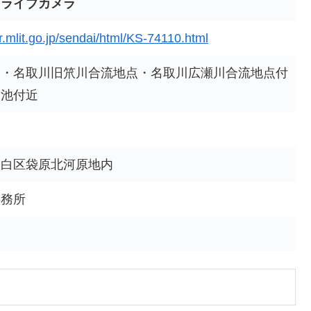
門ライブカメラ
r.mlit.go.jp/sendai/html/KS-74110.html
川・名取川旧笊川合流地点・名取川広瀬川合流地点付
節池付近
太白区袋原北河原地内
事務所