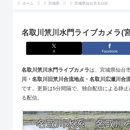
ホーム
宮城県
宮城県仙台市太白区
名取川笊川水門ライブカメラ(宮
X
Facebook
名取川笊川水門ライブカメラ
は、宮城県仙台
川・名取川旧笊川合流地点・名取川広瀬川合
です。更新は5分間隔で、独自配信による静
る配信。