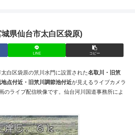
城県仙台市太白区袋原)
LINE
コピー
市太白区袋原の笊川水門に設置された
名取川・旧笊
流地点付近・旧笊川調節池付近
が見えるライブカメラ
止画のライブ配信映像です。仙台河川国道事務所によ