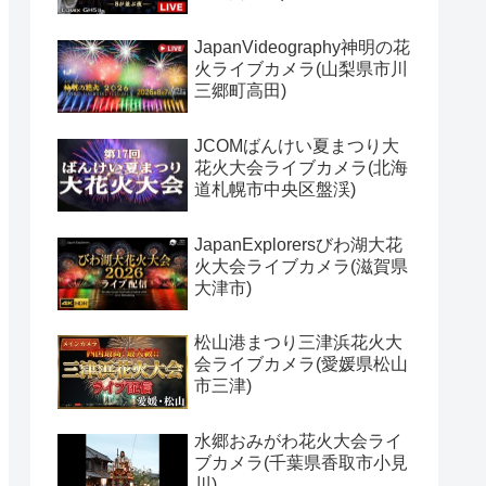
JapanVideography神明の花
火ライブカメラ(山梨県市川
三郷町高田)
JCOMばんけい夏まつり大
花火大会ライブカメラ(北海
道札幌市中央区盤渓)
JapanExplorersびわ湖大花
火大会ライブカメラ(滋賀県
大津市)
松山港まつり三津浜花火大
会ライブカメラ(愛媛県松山
市三津)
水郷おみがわ花火大会ライ
ブカメラ(千葉県香取市小見
川)