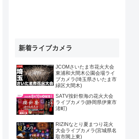
新着ライブカメラ
JCOMさいたま市花火大会
東浦和大間木公園会場ライ
ブカメラ(埼玉県さいたま市
緑区大間木)
SATV按針祭海の花火大会
ライブカメラ(静岡県伊東市
渚町)
RIZINなとり夏まつり花火
大会ライブカメラ(宮城県名
取市閖上東)