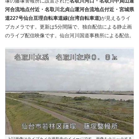
塚の藤塚警報所に設置された
名取川河口・名取川中貞山運
河合流地点付近・名取川北貞山運河合流地点付近・宮城県
道227号仙台亘理自転車道線(台湾自転車道)
が見えるライ
ブカメラです。更新は5分間隔で、独自配信による静止画
のライブ配信映像です。仙台河川国道事務所による配信。
上記画像はライブカメラ撮影先のイメージです。画像をクリックする