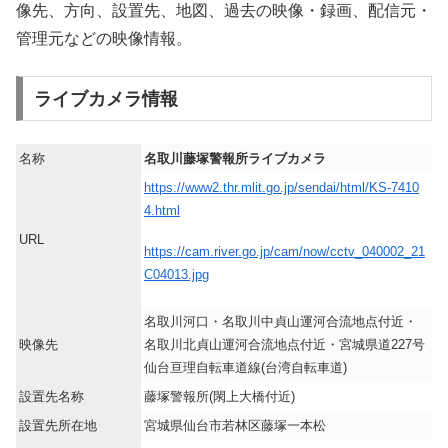
像先、方向、設置先、地図、過去の映像・録画、配信元・
管理元などの映像情報。
ライブカメラ情報
名称
名取川藤塚警報所ライブカメラ
https://www2.thr.mlit.go.jp/sendai/html/KS-7410
4.html
URL
https://cam.river.go.jp/cam/now/cctv_040002_21
C04013.jpg
名取川河口・名取川中貞山運河合流地点付近・
映像先
名取川北貞山運河合流地点付近・宮城県道227号
仙台亘理自転車道線(台湾自転車道)
設置先名称
藤塚警報所(閖上大橋付近)
設置先所在地
宮城県仙台市若林区藤塚一本松