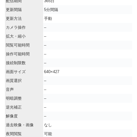
配信期間
365日
更新間隔
5分間隔
更新方法
手動
カメラ操作
–
拡大・縮小
–
閲覧可能時間
–
操作可能時間
–
接続制限数
–
画面サイズ
640×427
画質選択
–
音声
–
明暗調整
–
逆光補正
–
解像度
–
過去映像・画像
なし
夜間閲覧
可能