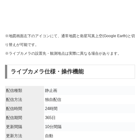
※地図画面左下のアイコンにて、通常地図と衛星写真上空(Google Earth)と切
り替えが可能です。
※ライブカメラの設置先・観測地点は実際に異なる場合があります。
ライブカメラ仕様・操作機能
配信種類
静止画
配信方法
独自配信
配信時間
24時間
配信期間
365日
更新間隔
10分間隔
更新方法
自動