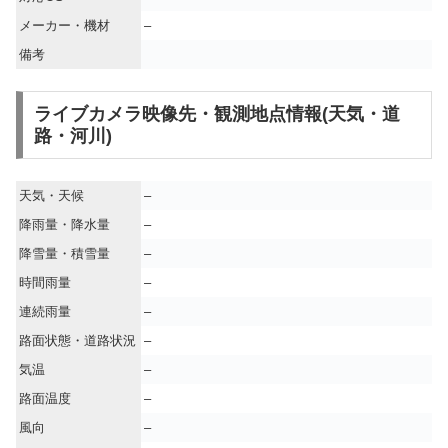
メーカー・機材
–
備考
ライブカメラ映像先・観測地点情報(天気・道
路・河川)
天気・天候
–
降雨量・降水量
–
降雪量・積雪量
–
時間雨量
–
連続雨量
–
路面状態・道路状況
–
気温
–
路面温度
–
風向
–