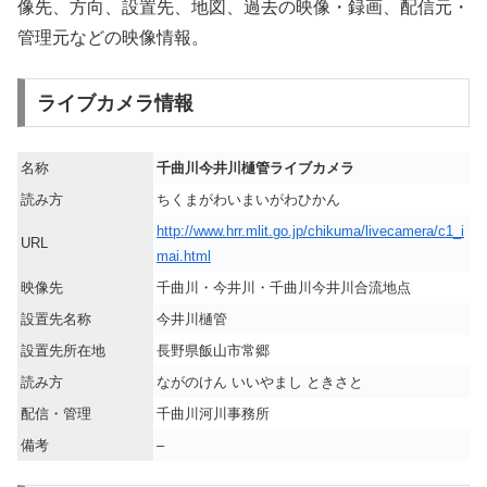
像先、方向、設置先、地図、過去の映像・録画、配信元・
管理元などの映像情報。
ライブカメラ情報
名称
千曲川今井川樋管ライブカメラ
読み方
ちくまがわいまいがわひかん
http://www.hrr.mlit.go.jp/chikuma/livecamera/c1_i
URL
mai.html
映像先
千曲川・今井川・千曲川今井川合流地点
設置先名称
今井川樋管
設置先所在地
長野県飯山市常郷
読み方
ながのけん いいやまし ときさと
配信・管理
千曲川河川事務所
備考
–