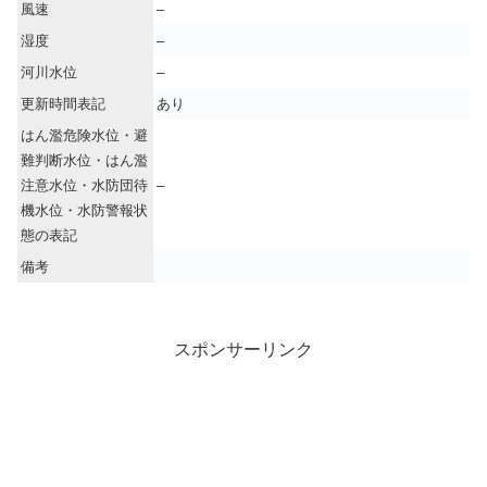
風速
–
湿度
–
河川水位
–
更新時間表記
あり
はん濫危険水位・避
難判断水位・はん濫
注意水位・水防団待
–
機水位・水防警報状
態の表記
備考
スポンサーリンク