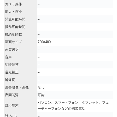
カメラ操作
–
拡大・縮小
–
閲覧可能時間
–
操作可能時間
–
接続制限数
–
画面サイズ
720×480
画質選択
–
音声
–
明暗調整
–
逆光補正
–
解像度
–
過去映像・画像
なし
夜間閲覧
可能
パソコン、スマートフォン、タブレット、フュ
対応端末
ーチャーフォンなどの携帯電話
対応OS
–