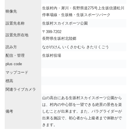
生坂村内・犀川・長野県道275号上生坂信濃松川
映像先
停車場線・生坂橋・生坂スポーツパーク
設置先名称
生坂村スカイスポーツ公園
〒399-7202
設置先所在地
長野県生坂村北陸郷
読み方
ながのけん いくさかむら きたりくごう
配信・管理
生坂村役場
plus code
マップコード
標高
関連ライブカメラ
山の高台にある生坂村スカイスポーツ公園から
は、村内の中心部を一望できる絶景の景色を楽
備考
しむことが出来ます。また、パラグライダーが
出来る施設で、初心者から上級者まで体験がで
きます。