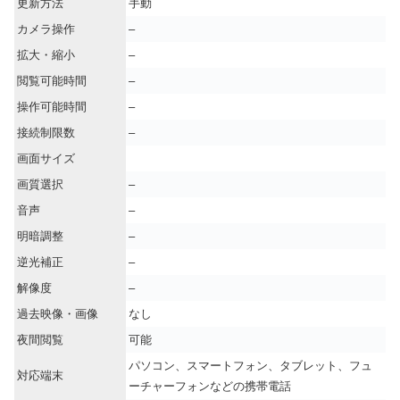
更新方法
手動
カメラ操作
–
拡大・縮小
–
閲覧可能時間
–
操作可能時間
–
接続制限数
–
画面サイズ
画質選択
–
音声
–
明暗調整
–
逆光補正
–
解像度
–
過去映像・画像
なし
夜間閲覧
可能
パソコン、スマートフォン、タブレット、フュ
対応端末
ーチャーフォンなどの携帯電話