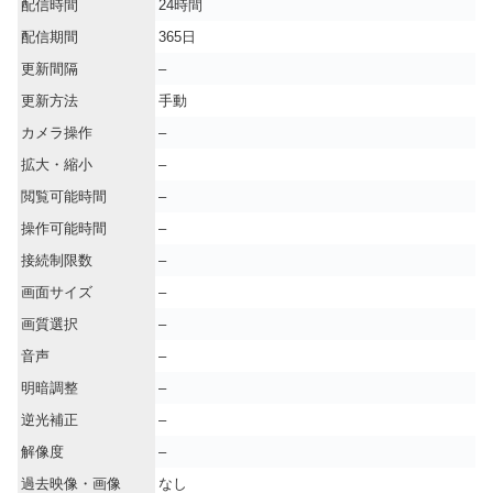
配信時間
24時間
配信期間
365日
更新間隔
–
更新方法
手動
カメラ操作
–
拡大・縮小
–
閲覧可能時間
–
操作可能時間
–
接続制限数
–
画面サイズ
–
画質選択
–
音声
–
明暗調整
–
逆光補正
–
解像度
–
過去映像・画像
なし