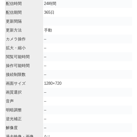
配信時間
24時間
配信期間
365日
更新間隔
更新方法
手動
カメラ操作
–
拡大・縮小
–
閲覧可能時間
–
操作可能時間
–
接続制限数
–
画面サイズ
1280×720
画質選択
–
音声
–
明暗調整
–
逆光補正
–
解像度
–
過去映像・画像
なし