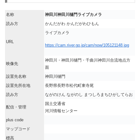
名称
神田川神田川樋門ライブカメラ
読み方
かんだがわ かんだがわひもん
ライブカメラ
URL
https://cam.river.go.jp/cam/now/105121148.jpg
神田川・神田川樋門・千曲川神田川合流地点方
映像先
面
設置先名称
神田川樋門
設置先所在地
長野県長野市松代町東寺尾
読み方
ながのけん ながのし まつしろまちひがしてらお
国土交通省
配信・管理
河川情報センター
plus code
マップコード
標高