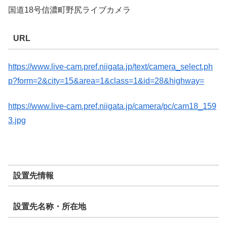
国道18号信濃町野尻ライブカメラ
URL
https://www.live-cam.pref.niigata.jp/text/camera_select.ph
p?form=2&city=15&area=1&class=1&id=28&highway=
https://www.live-cam.pref.niigata.jp/camera/pc/cam18_159
3.jpg
設置先情報
設置先名称・所在地