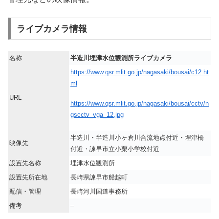
ライブカメラ情報
名称
半造川埋津水位観測所ライブカメラ
https://www.qsr.mlit.go.jp/nagasaki/bousai/c12.ht
ml
URL
https://www.qsr.mlit.go.jp/nagasaki/bousai/cctv/n
gscctv_vga_12.jpg
半造川・半造川小ヶ倉川合流地点付近・埋津橋
映像先
付近・諫早市立小栗小学校付近
設置先名称
埋津水位観測所
設置先所在地
長崎県諫早市船越町
配信・管理
長崎河川国道事務所
備考
–