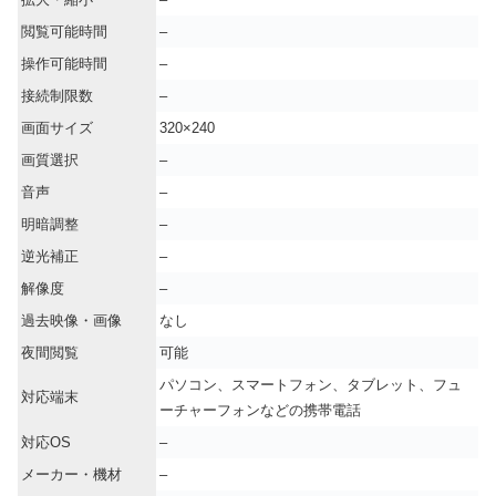
閲覧可能時間
–
操作可能時間
–
接続制限数
–
画面サイズ
320×240
画質選択
–
音声
–
明暗調整
–
逆光補正
–
解像度
–
過去映像・画像
なし
夜間閲覧
可能
パソコン、スマートフォン、タブレット、フュ
対応端末
ーチャーフォンなどの携帯電話
対応OS
–
メーカー・機材
–