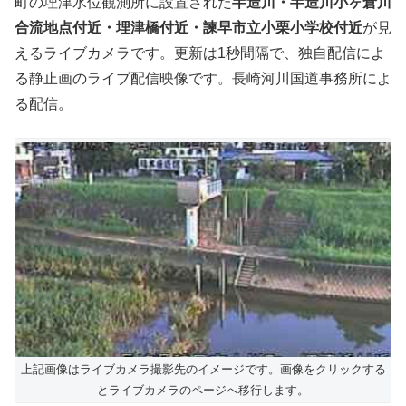
町の埋津水位観測所に設置された
半造川・半造川小ヶ倉川
合流地点付近・埋津橋付近・諫早市立小栗小学校付近
が見
えるライブカメラです。更新は1秒間隔で、独自配信によ
る静止画のライブ配信映像です。長崎河川国道事務所によ
る配信。
上記画像はライブカメラ撮影先のイメージです。画像をクリックする
とライブカメラのページへ移行します。