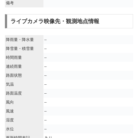
備考
ライブカメラ映像先・観測地点情報
降雨量・降水量
–
降雪量・積雪量
–
時間雨量
–
連続雨量
–
路面状態
–
気温
–
路面温度
–
風向
–
風速
–
湿度
–
水位
–
更新時間表記
あり