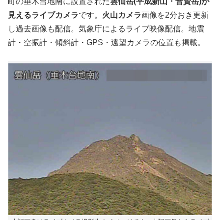
町の垂木台地南に設置された
雲仙岳(平成新山・普賢岳)が
見えるライブカメラ
です。
火山カメラ
画像を2分おき更新
し過去画像も配信。気象庁によるライブ映像配信。地震
計・空振計・傾斜計・GPS・遠望カメラの位置も掲載。