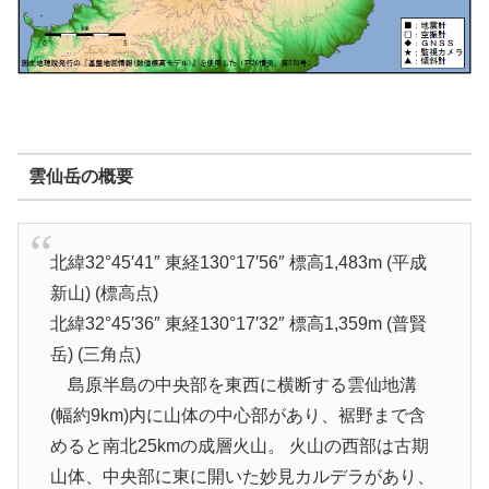
雲仙岳の概要
北緯32°45′41″ 東経130°17′56″ 標高1,483m (平成
新山) (標高点)
北緯32°45′36″ 東経130°17′32″ 標高1,359m (普賢
岳) (三角点)
島原半島の中央部を東西に横断する雲仙地溝
(幅約9km)内に山体の中心部があり、裾野まで含
めると南北25kmの成層火山。 火山の西部は古期
山体、中央部に東に開いた妙見カルデラがあり、