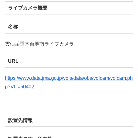
ライブカメラ概要
名称
雲仙岳垂木台地南ライブカメラ
URL
https://www.data.jma.go.jp/vois/data/obs/volcam/volcam.ph
p?VC=50402
設置先情報