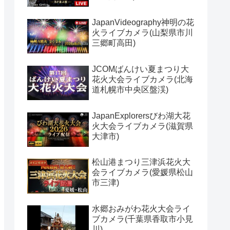
JapanVideography神明の花
火ライブカメラ(山梨県市川
三郷町高田)
JCOMばんけい夏まつり大
花火大会ライブカメラ(北海
道札幌市中央区盤渓)
JapanExplorersびわ湖大花
火大会ライブカメラ(滋賀県
大津市)
松山港まつり三津浜花火大
会ライブカメラ(愛媛県松山
市三津)
水郷おみがわ花火大会ライ
ブカメラ(千葉県香取市小見
川)