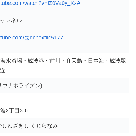
outube.com/watch?v=lZ0Va0y_KxA
式チャンネル
utube.com/@dcnextllc5177
波海水浴場・鯨波港・前川・弁天島・日本海・鯨波駅
付近
サウナホライズン)
2丁目3-6
かしわざきし くじらなみ