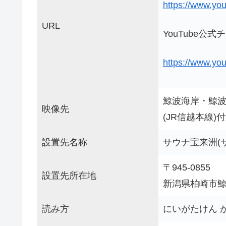
https://www.y
URL
YouTube公
https://www.yo
鯨波海岸・鯨
映像先
(JR信越本線)
設置先名称
サウナ宝来洲(
〒945-0855
設置先所在地
新潟県柏崎市鯨波
読み方
にいがたけん 