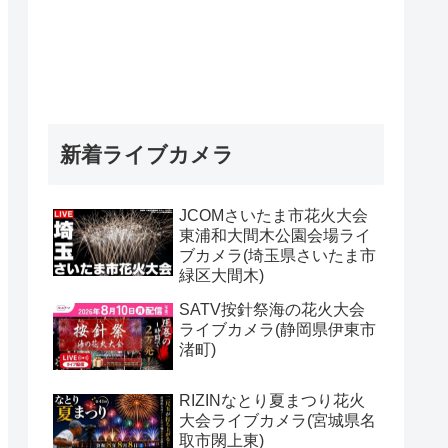
新着ライブカメラ
JCOMさいたま市花火大会
東浦和大間木公園会場ライ
ブカメラ(埼玉県さいたま市
緑区大間木)
SATV按針祭海の花火大会
ライブカメラ(静岡県伊東市
渚町)
RIZINなとり夏まつり花火
大会ライブカメラ(宮城県名
取市閖上東)