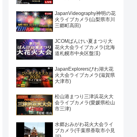
JapanVideography神明の花
火ライブカメラ(山梨県市川
三郷町高田)
JCOMばんけい夏まつり大
花火大会ライブカメラ(北海
道札幌市中央区盤渓)
JapanExplorersびわ湖大花
火大会ライブカメラ(滋賀県
大津市)
松山港まつり三津浜花火大
会ライブカメラ(愛媛県松山
市三津)
水郷おみがわ花火大会ライ
ブカメラ(千葉県香取市小見
川)