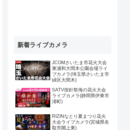
新着ライブカメラ
JCOMさいたま市花火大会
東浦和大間木公園会場ライ
ブカメラ(埼玉県さいたま市
緑区大間木)
SATV按針祭海の花火大会
ライブカメラ(静岡県伊東市
渚町)
RIZINなとり夏まつり花火
大会ライブカメラ(宮城県名
取市閖上東)