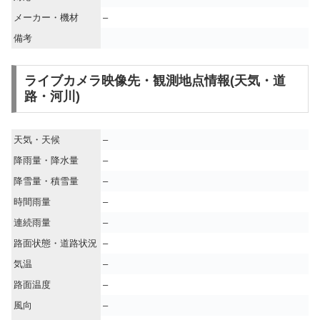
メーカー・機材
–
備考
ライブカメラ映像先・観測地点情報(天気・道
路・河川)
天気・天候
–
降雨量・降水量
–
降雪量・積雪量
–
時間雨量
–
連続雨量
–
路面状態・道路状況
–
気温
–
路面温度
–
風向
–