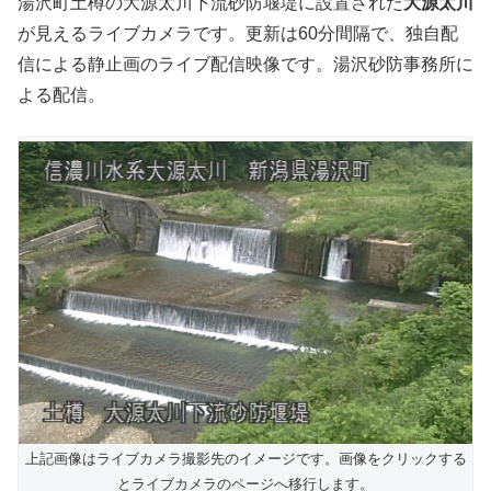
湯沢町土樽の大源太川下流砂防堰堤に設置された
大源太川
が見えるライブカメラです。更新は60分間隔で、独自配
信による静止画のライブ配信映像です。湯沢砂防事務所に
よる配信。
上記画像はライブカメラ撮影先のイメージです。画像をクリックする
とライブカメラのページへ移行します。