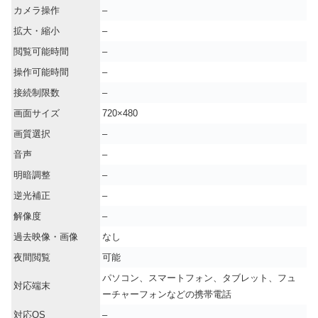
カメラ操作
–
拡大・縮小
–
閲覧可能時間
–
操作可能時間
–
接続制限数
–
画面サイズ
720×480
画質選択
–
音声
–
明暗調整
–
逆光補正
–
解像度
–
過去映像・画像
なし
夜間閲覧
可能
パソコン、スマートフォン、タブレット、フュ
対応端末
ーチャーフォンなどの携帯電話
対応OS
–