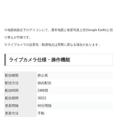
※地図画面左下のアイコンにて、通常地図と衛星写真上空(Google Earth)と切
り替えが可能です。
※ライブカメラの設置先・観測地点は実際に異なる場合があります。
ライブカメラ仕様・操作機能
配信種類
静止画
配信方法
独自配信
配信時間
24時間
配信期間
365日
更新間隔
60分間隔
更新方法
手動