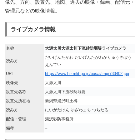
像先、方向、設置先、地図、過去の映像・録画、配信元・
管理元などの映像情報。
ライブカメラ情報
名称
大源太川大源太川下流砂防堰堤ライブカメラ
だいげんたがわ だいげんたがわかりゅうさぼう
読み方
えんてい
URL
https://www.hrr.mlit.go.jp/bosai/img/733402.jpg
映像先
大源太川
設置先名称
大源太川下流砂防堰堤
設置先所在地
新潟県湯沢町土樽
読み方
にいがたけん ゆざわまち つちだる
配信・管理
湯沢砂防事務所
備考
–