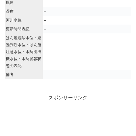
風速
–
湿度
–
河川水位
–
更新時間表記
–
はん濫危険水位・避
難判断水位・はん濫
注意水位・水防団待
–
機水位・水防警報状
態の表記
備考
スポンサーリンク