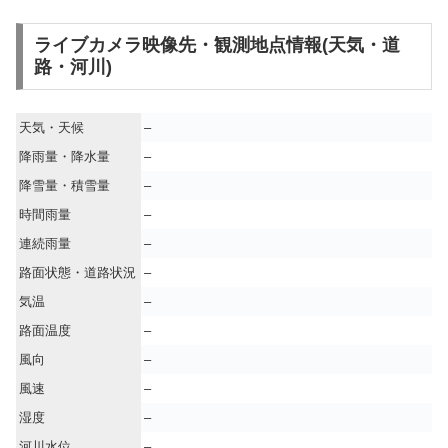
ライブカメラ映像先・観測地点情報(天気・道
路・河川)
天気・天候
–
降雨量・降水量
–
降雪量・積雪量
–
時間雨量
–
連続雨量
–
路面状態・道路状況
–
気温
–
路面温度
–
風向
–
風速
–
湿度
–
河川水位
–