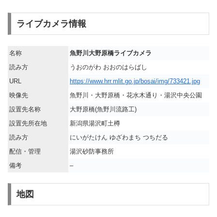
ライブカメラ情報
名称
魚野川大野原橋ライブカメラ
読み方
うおのがわ おおのはらばし
URL
https://www.hrr.mlit.go.jp/bosai/img/733421.jpg
映像先
魚野川・大野原橋・花水木通り・湯沢中央公園
設置先名称
大野原橋(魚野川流路工)
設置先所在地
新潟県湯沢町土樽
読み方
にいがたけん ゆざわまち つちだる
配信・管理
湯沢砂防事務所
備考
–
地図