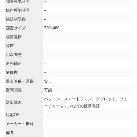
閲覧可能時間
–
操作可能時間
–
接続制限数
–
画面サイズ
720×480
画質選択
–
音声
–
明暗調整
–
逆光補正
–
解像度
–
過去映像・画像
なし
夜間閲覧
可能
パソコン、スマートフォン、タブレット、フュ
対応端末
ーチャーフォンなどの携帯電話
対応OS
–
メーカー・機材
–
備考