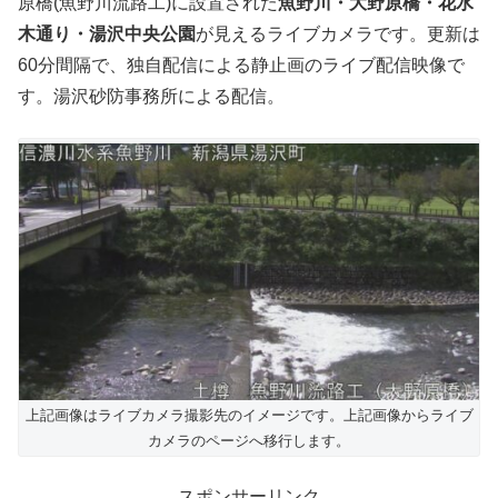
原橋(魚野川流路工)に設置された
魚野川・大野原橋・花水
木通り・湯沢中央公園
が見えるライブカメラです。更新は
60分間隔で、独自配信による静止画のライブ配信映像で
す。湯沢砂防事務所による配信。
上記画像はライブカメラ撮影先のイメージです。上記画像からライブ
カメラのページへ移行します。
スポンサーリンク