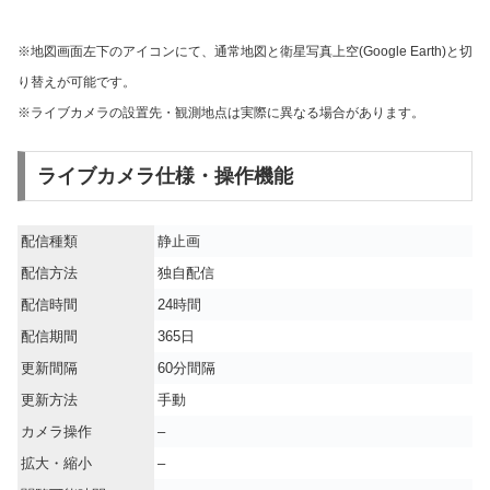
※地図画面左下のアイコンにて、通常地図と衛星写真上空(Google Earth)と切
り替えが可能です。
※ライブカメラの設置先・観測地点は実際に異なる場合があります。
ライブカメラ仕様・操作機能
配信種類
静止画
配信方法
独自配信
配信時間
24時間
配信期間
365日
更新間隔
60分間隔
更新方法
手動
カメラ操作
–
拡大・縮小
–