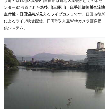
京町の京町地区集会所(日田市京町地区集会所むくの木セ
ンター)に設置された
筑後川(三隈川)・庄手川筑後川合流地
点付近・日田温泉が見えるライブカメラ
です。日田市役所
によるライブ映像配信。日田玖珠九重Webカメラ画像提
供システム。