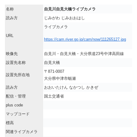
名称
自見川自見大橋ライブカメラ
読み方
じみがわ じみおおはし
ライブカメラ
URL
https://cam.river.go.jp/cam/now/111265127.jpg
映像先
自見川・自見大橋・大分県道23号中津高田線
設置先名称
自見大橋
〒871-0007
設置先所在地
大分県中津市蛎瀬
読み方
おおいたけん なかつし
かきぜ
配信・管理
国土交通省
plus code
マップコード
標高
関連ライブカメラ