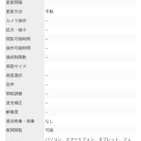
更新間隔
更新方法
手動
カメラ操作
–
拡大・縮小
–
閲覧可能時間
–
操作可能時間
–
接続制限数
–
画面サイズ
画質選択
–
音声
–
明暗調整
–
逆光補正
–
解像度
–
過去映像・画像
なし
夜間閲覧
可能
パソコン、スマートフォン、タブレット、フュ