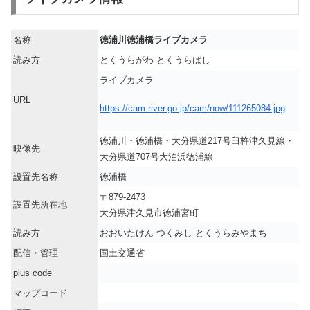
名称
徳浦川徳浦橋ライブカメラ
読み方
とくうらがわ とくうらばし
ライブカメラ
URL
https://cam.river.go.jp/cam/now/111265084.jpg
徳浦川・徳浦橋・大分県道217号臼杵津久見線・
映像先
大分県道707号大泊浜徳浦線
設置先名称
徳浦橋
〒879-2473
設置先所在地
大分県津久見市徳浦宮町
読み方
おおいたけん つくみし とくうらみやまち
配信・管理
国土交通省
plus code
マップコード