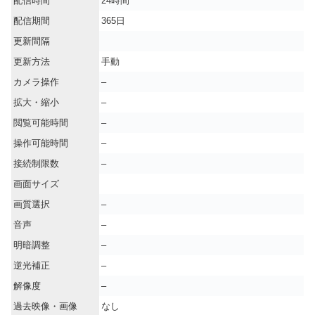
配信時間
24時間
配信期間
365日
更新間隔
更新方法
手動
カメラ操作
–
拡大・縮小
–
閲覧可能時間
–
操作可能時間
–
接続制限数
–
画面サイズ
画質選択
–
音声
–
明暗調整
–
逆光補正
–
解像度
–
過去映像・画像
なし