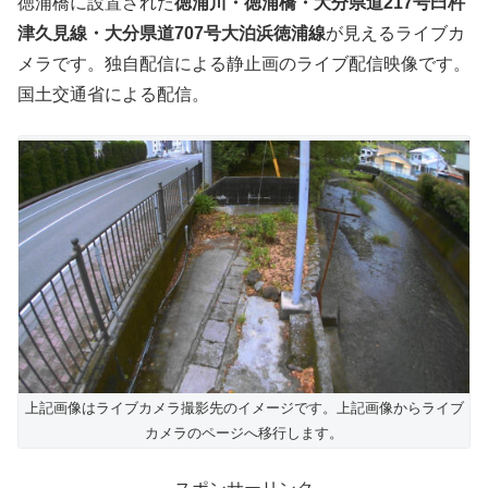
徳浦橋に設置された
徳浦川・徳浦橋・大分県道217号臼杵
津久見線・大分県道707号大泊浜徳浦線
が見えるライブカ
メラです。独自配信による静止画のライブ配信映像です。
国土交通省による配信。
上記画像はライブカメラ撮影先のイメージです。上記画像からライブ
カメラのページへ移行します。