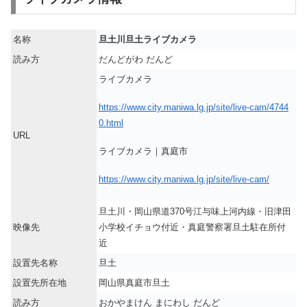
名称
旦土川旦土ライブカメラ
読み方
だんどがわ だんど
ライブカメラ
https://www.city.maniwa.lg.jp/site/live-cam/4744
0.html
URL
ライブカメラ｜真庭市
https://www.city.maniwa.lg.jp/site/live-cam/
旦土川・岡山県道370号江与味上河内線・旧津田
映像先
小学校イチョウ付近・真庭警察署旦土駐在所付
近
設置先名称
旦土
設置先所在地
岡山県真庭市旦土
読み方
おかやまけん まにわし だんど