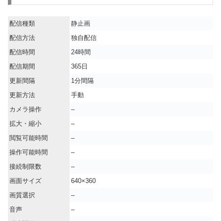
配信種類
静止画
配信方法
独自配信
配信時間
24時間
配信期間
365日
更新間隔
1分間隔
更新方法
手動
カメラ操作
–
拡大・縮小
–
閲覧可能時間
–
操作可能時間
–
接続制限数
–
画面サイズ
640×360
画質選択
–
音声
–