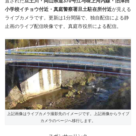
置された
旦土川・岡山県道370号江与味上河内線・旧津田
小学校イチョウ付近・真庭警察署旦土駐在所付近
が見える
ライブカメラです。更新は1分間隔で、独自配信による静
止画のライブ配信映像です。真庭市役所による配信。
上記画像はライブカメラ撮影先のイメージです。上記画像からライブ
カメラのページへ移行します。