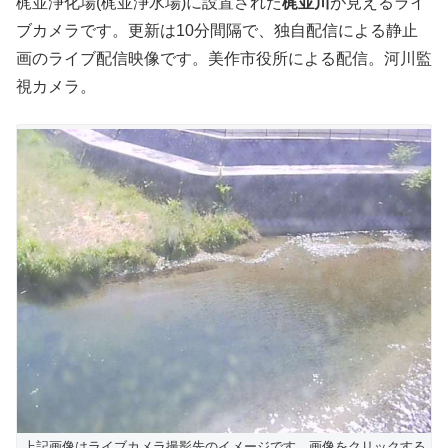
梶並浄化場(梶並浄水場)に設置された
梶並川
が見えるライ
ブカメラです。更新は10分間隔で、独自配信による静止
画のライブ配信映像です。美作市役所による配信。河川監
視カメラ。
上記画像はライブカメラ撮影先のイメージです。画像をクリックする