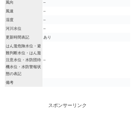
風向
–
風速
–
湿度
–
河川水位
–
更新時間表記
あり
はん濫危険水位・避
難判断水位・はん濫
注意水位・水防団待
–
機水位・水防警報状
態の表記
備考
スポンサーリンク