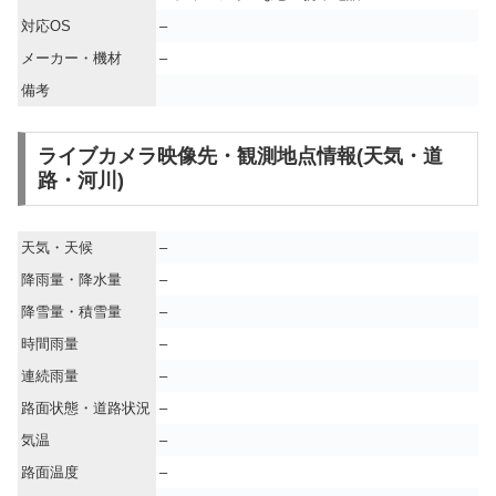
対応OS
–
メーカー・機材
–
備考
ライブカメラ映像先・観測地点情報(天気・道
路・河川)
天気・天候
–
降雨量・降水量
–
降雪量・積雪量
–
時間雨量
–
連続雨量
–
路面状態・道路状況
–
気温
–
路面温度
–