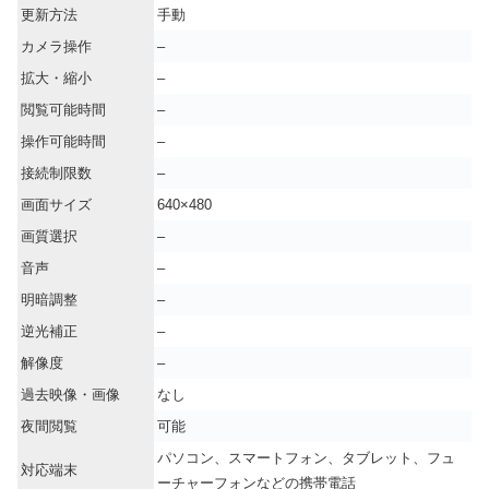
更新方法
手動
カメラ操作
–
拡大・縮小
–
閲覧可能時間
–
操作可能時間
–
接続制限数
–
画面サイズ
640×480
画質選択
–
音声
–
明暗調整
–
逆光補正
–
解像度
–
過去映像・画像
なし
夜間閲覧
可能
パソコン、スマートフォン、タブレット、フュ
対応端末
ーチャーフォンなどの携帯電話