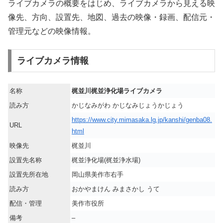
ライブカメラの概要をはじめ、ライブカメラから見える映
像先、方向、設置先、地図、過去の映像・録画、配信元・
管理元などの映像情報。
ライブカメラ情報
名称
梶並川梶並浄化場ライブカメラ
読み方
かじなみがわ かじなみじょうかじょう
https://www.city.mimasaka.lg.jp/kanshi/genba08.
URL
html
映像先
梶並川
設置先名称
梶並浄化場(梶並浄水場)
設置先所在地
岡山県美作市右手
読み方
おかやまけん みまさかし うて
配信・管理
美作市役所
備考
–