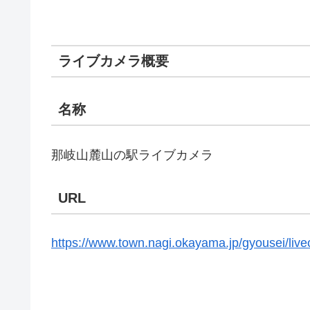
ライブカメラ概要
名称
那岐山麓山の駅ライブカメラ
URL
https://www.town.nagi.okayama.jp/gyousei/li