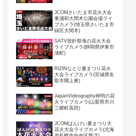
JCOMさいたま市花火大会
東浦和大間木公園会場ライ
ブカメラ(埼玉県さいたま市
緑区大間木)
SATV按針祭海の花火大会
ライブカメラ(静岡県伊東市
渚町)
RIZINなとり夏まつり花火
大会ライブカメラ(宮城県名
取市閖上東)
JapanVideography神明の花
火ライブカメラ(山梨県市川
三郷町高田)
JCOMばんけい夏まつり大
花火大会ライブカメラ(北海
道札幌市中央区盤渓)