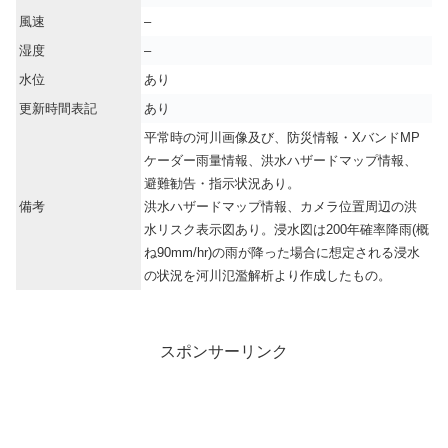
風速
–
湿度
–
水位
あり
更新時間表記
あり
平常時の河川画像及び、防災情報・XバンドMP
ケーダー雨量情報、洪水ハザードマップ情報、
避難勧告・指示状況あり。
備考
洪水ハザードマップ情報、カメラ位置周辺の洪
水リスク表示図あり。浸水図は200年確率降雨(概
ね90mm/hr)の雨が降った場合に想定される浸水
の状況を河川氾濫解析より作成したもの。
スポンサーリンク