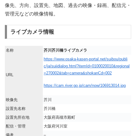
像先、方向、設置先、地図、過去の映像・録画、配信元・
管理元などの映像情報。
ライブカメラ情報
名称
芥川芥川橋ライブカメラ
https://www.osaka-kasen-portal.net/suibou/publi
c/ja/suiidialog.html?itemId=0100020010&regional
=270002&tab=camera&shokanCd=002
URL
https://cam.river.go.jp/cam/now/106913014.jpg
映像先
芥川
設置先名称
芥川橋
設置先所在地
大阪府高槻市殿町
配信・管理
大阪府河川室
備考
–