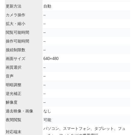
更新方法
自動
カメラ操作
–
拡大・縮小
–
閲覧可能時間
–
操作可能時間
–
接続制限数
–
画面サイズ
640×480
画質選択
–
音声
–
明暗調整
–
逆光補正
–
解像度
–
過去映像・画像
なし
夜間閲覧
可能
パソコン、スマートフォン、タブレット、フュ
対応端末