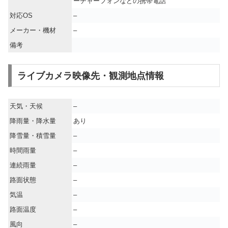
ーチャーフォンなどの携帯電話
対応OS
–
メーカー・機材
–
備考
ライブカメラ映像先・観測地点情報
天気・天候
–
降雨量・降水量
あり
降雪量・積雪量
–
時間雨量
–
連続雨量
–
路面状態
–
気温
–
路面温度
–
風向
–