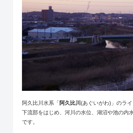
阿久比川水系「
阿久比川
(あぐいがわ)」のラ
下流部をはじめ、河川の水位、湖沼や池の内
です。