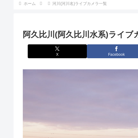
ホーム
河川(河川名)ライブカメラ一覧
阿久比川(阿久比川水系)ライブ
X
Facebook