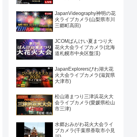
JapanVideography神明の花
火ライブカメラ(山梨県市川
三郷町高田)
JCOMばんけい夏まつり大
花火大会ライブカメラ(北海
道札幌市中央区盤渓)
JapanExplorersびわ湖大花
火大会ライブカメラ(滋賀県
大津市)
松山港まつり三津浜花火大
会ライブカメラ(愛媛県松山
市三津)
水郷おみがわ花火大会ライ
ブカメラ(千葉県香取市小見
川)