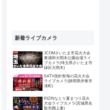
新着ライブカメラ
JCOMさいたま市花火大会
東浦和大間木公園会場ライ
ブカメラ(埼玉県さいたま市
緑区大間木)
SATV按針祭海の花火大会
ライブカメラ(静岡県伊東市
渚町)
RIZINなとり夏まつり花火
大会ライブカメラ(宮城県名
取市閖上東)