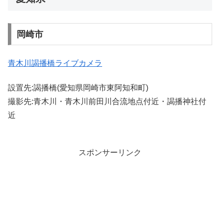
岡崎市
青木川謁播橋ライブカメラ
設置先:謁播橋(愛知県岡崎市東阿知和町)
撮影先:青木川・青木川前田川合流地点付近・謁播神社付
近
スポンサーリンク