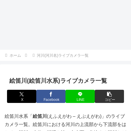
ホーム
河川(河川名)ライブカメラ一覧
絵笛川(絵笛川水系)ライブカメラ一覧
X
Facebook
LINE
コピー
絵笛川水系「
絵笛川
(えふえがわ – えぶえがわ)」のライブ
カメラ一覧。絵笛川における河川の上流部から下流部をは