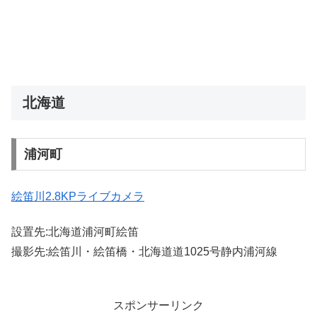
北海道
浦河町
絵笛川2.8KPライブカメラ
設置先:北海道浦河町絵笛
撮影先:絵笛川・絵笛橋・北海道道1025号静内浦河線
スポンサーリンク