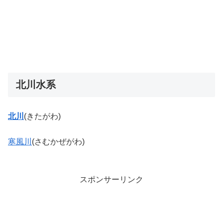
北川水系
北川
(きたがわ)
寒風川
(さむかぜがわ)
スポンサーリンク