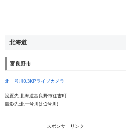
北海道
富良野市
北一号川0.3KPライブカメラ
設置先:北海道富良野市住吉町
撮影先:北一号川(北1号川)
スポンサーリンク