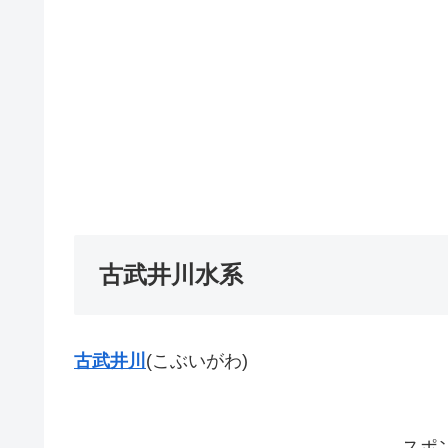
古武井川水系
古武井川
(こぶいがわ)
スポ