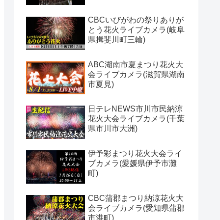
CBCいびがわの祭りありが
とう花火ライブカメラ(岐阜
県揖斐川町三輪)
ABC湖南市夏まつり花火大
会ライブカメラ(滋賀県湖南
市夏見)
日テレNEWS市川市民納涼
花火大会ライブカメラ(千葉
県市川市大洲)
伊予彩まつり花火大会ライ
ブカメラ(愛媛県伊予市灘
町)
CBC蒲郡まつり納涼花火大
会ライブカメラ(愛知県蒲郡
市港町)