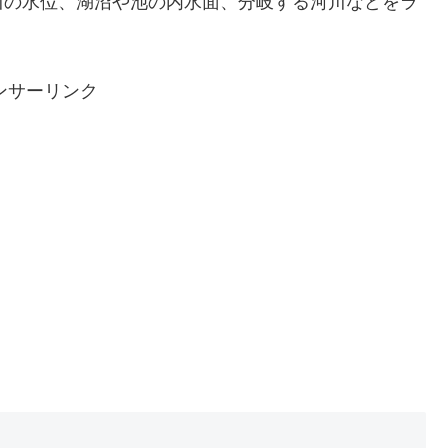
川の水位、湖沼や池の内水面、分岐する河川などをラ
ンサーリンク