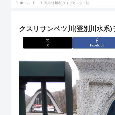
ホーム
河川(河川名)ライブカメラ一覧
クスリサンベツ川(登別川水系
X
Facebook