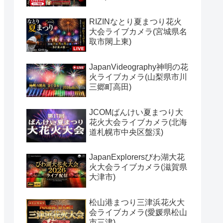
RIZINなとり夏まつり花火
大会ライブカメラ(宮城県名
取市閖上東)
JapanVideography神明の花
火ライブカメラ(山梨県市川
三郷町高田)
JCOMばんけい夏まつり大
花火大会ライブカメラ(北海
道札幌市中央区盤渓)
JapanExplorersびわ湖大花
火大会ライブカメラ(滋賀県
大津市)
松山港まつり三津浜花火大
会ライブカメラ(愛媛県松山
市三津)