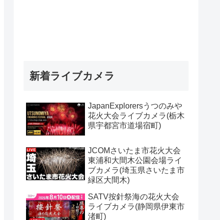
新着ライブカメラ
JapanExplorersうつのみや
花火大会ライブカメラ(栃木
県宇都宮市道場宿町)
JCOMさいたま市花火大会
東浦和大間木公園会場ライ
ブカメラ(埼玉県さいたま市
緑区大間木)
SATV按針祭海の花火大会
ライブカメラ(静岡県伊東市
渚町)