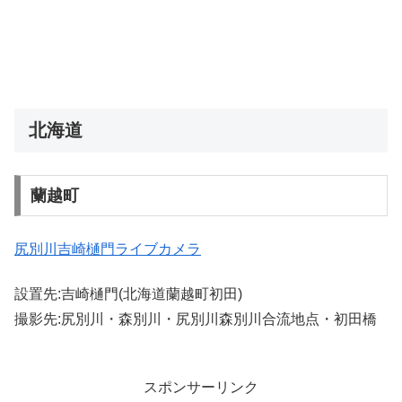
北海道
蘭越町
尻別川吉崎樋門ライブカメラ
設置先:吉崎樋門(北海道蘭越町初田)
撮影先:尻別川・森別川・尻別川森別川合流地点・初田橋
スポンサーリンク