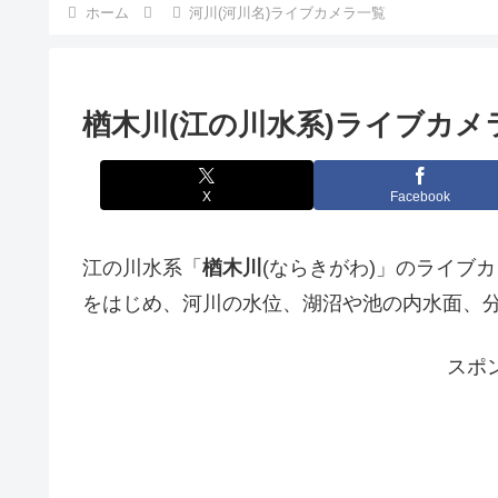
ホーム
河川(河川名)ライブカメラ一覧
楢木川(江の川水系)ライブカメ
X
Facebook
江の川水系「
楢木川
(ならきがわ)」のライブ
をはじめ、河川の水位、湖沼や池の内水面、
スポ