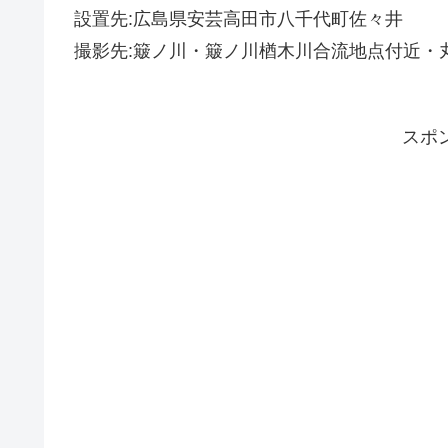
設置先:広島県安芸高田市八千代町佐々井
撮影先:簸ノ川・簸ノ川楢木川合流地点付近・
スポ