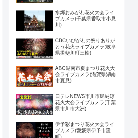
水郷おみがわ花火大会ライ
ブカメラ(千葉県香取市小見
川)
CBCいびがわの祭りありが
とう花火ライブカメラ(岐阜
県揖斐川町三輪)
ABC湖南市夏まつり花火大
会ライブカメラ(滋賀県湖南
市夏見)
日テレNEWS市川市民納涼
花火大会ライブカメラ(千葉
県市川市大洲)
伊予彩まつり花火大会ライ
ブカメラ(愛媛県伊予市灘
町)