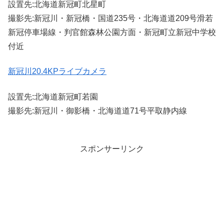
設置先:北海道新冠町北星町
撮影先:新冠川・新冠橋・国道235号・北海道道209号滑若
新冠停車場線・判官館森林公園方面・新冠町立新冠中学校
付近
新冠川20.4KPライブカメラ
設置先:北海道新冠町若園
撮影先:新冠川・御影橋・北海道道71号平取静内線
スポンサーリンク