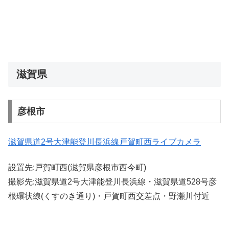
滋賀県
彦根市
滋賀県道2号大津能登川長浜線戸賀町西ライブカメラ
設置先:戸賀町西(滋賀県彦根市西今町)
撮影先:滋賀県道2号大津能登川長浜線・滋賀県道528号彦
根環状線(くすのき通り)・戸賀町西交差点・野瀬川付近