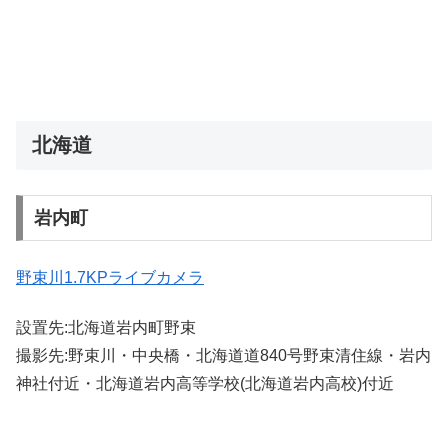
北海道
岩内町
野束川1.7KPライブカメラ
設置先:北海道岩内町野束
撮影先:野束川・中央橋・北海道道840号野束清住線・岩内
神社付近・北海道岩内高等学校(北海道岩内高校)付近