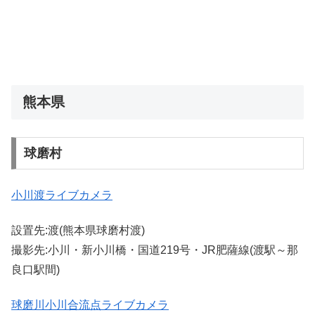
熊本県
球磨村
小川渡ライブカメラ
設置先:渡(熊本県球磨村渡)
撮影先:小川・新小川橋・国道219号・JR肥薩線(渡駅～那
良口駅間)
球磨川小川合流点ライブカメラ