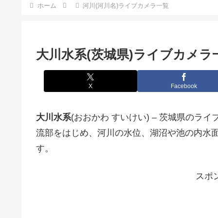
ホーム
河川(河川名)ライブカメラ一覧
大川水系(茨城県)ライブカメラ
X
Facebook
大川水系
(おおかわ すいけい) – 茨城県の
流部をはじめ、河川の水位、湖沼や池の内水
す。
スポ