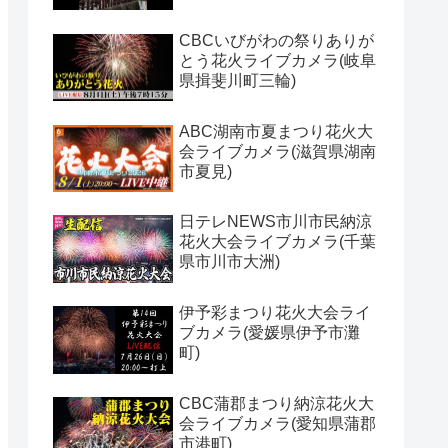
CBCいびがわの祭りありが
とう花火ライブカメラ(岐阜
県揖斐川町三輪)
ABC湖南市夏まつり花火大
会ライブカメラ(滋賀県湖南
市夏見)
日テレNEWS市川市民納涼
花火大会ライブカメラ(千葉
県市川市大洲)
伊予彩まつり花火大会ライ
ブカメラ(愛媛県伊予市灘
町)
CBC蒲郡まつり納涼花火大
会ライブカメラ(愛知県蒲郡
市港町)