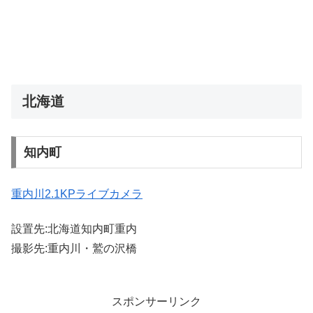
北海道
知内町
重内川2.1KPライブカメラ
設置先:北海道知内町重内
撮影先:重内川・鷲の沢橋
スポンサーリンク