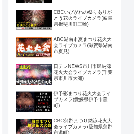
CBCいびがわの祭りありが
とう花火ライブカメラ(岐阜
県揖斐川町三輪)
ABC湖南市夏まつり花火大
会ライブカメラ(滋賀県湖南
市夏見)
日テレNEWS市川市民納涼
花火大会ライブカメラ(千葉
県市川市大洲)
伊予彩まつり花火大会ライ
ブカメラ(愛媛県伊予市灘
町)
CBC蒲郡まつり納涼花火大
会ライブカメラ(愛知県蒲郡
市港町)