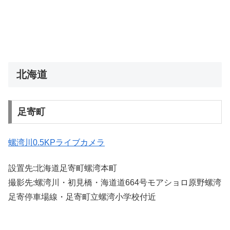
北海道
足寄町
螺湾川0.5KPライブカメラ
設置先:北海道足寄町螺湾本町
撮影先:螺湾川・初見橋・海道道664号モアショロ原野螺湾
足寄停車場線・足寄町立螺湾小学校付近