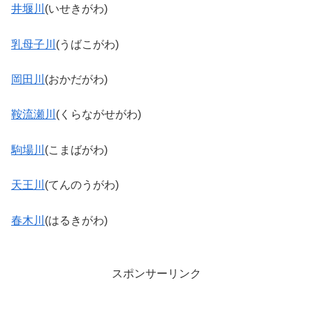
井堰川
(いせきがわ)
乳母子川
(うばこがわ)
岡田川
(おかだがわ)
鞍流瀬川
(くらながせがわ)
駒場川
(こまばがわ)
天王川
(てんのうがわ)
春木川
(はるきがわ)
スポンサーリンク