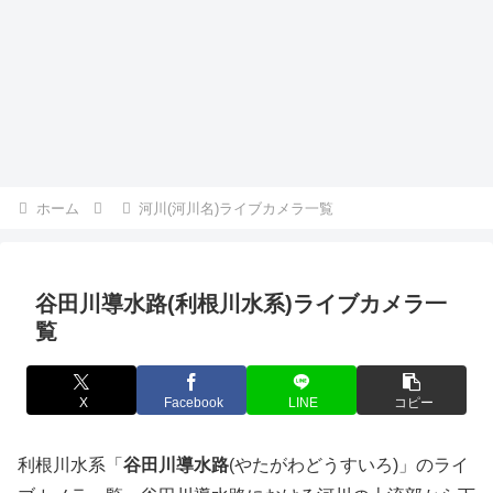
ホーム
河川(河川名)ライブカメラ一覧
谷田川導水路(利根川水系)ライブカメラ一
覧
X
Facebook
LINE
コピー
利根川水系「
谷田川導水路
(やたがわどうすいろ)」のライ