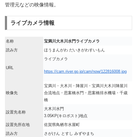
管理元などの映像情報。
ライブカメラ情報
名称
宝満川大木川水門ライブカメラ
読み方
ほうまんがわ だいきがわすいもん
ライブカメラ
URL
https://cam.river.go.jp/cam/now/122816008.jpg
宝満川・大木川・陣屋川・宝満川大木川陣屋川
映像先
合流地点・思案橋水門・思案橋排水機場・千歳
橋
大木川水門
設置先名称
3.05KP(キロポスト)地点
設置先所在地
佐賀県鳥栖市水屋町
読み方
さがけん とすし みずやまち