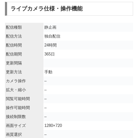
ライブカメラ仕様・操作機能
配信種類
静止画
配信方法
独自配信
配信時間
24時間
配信期間
365日
更新間隔
更新方法
手動
カメラ操作
–
拡大・縮小
–
閲覧可能時間
–
操作可能時間
–
接続制限数
–
画面サイズ
1280×720
画質選択
–