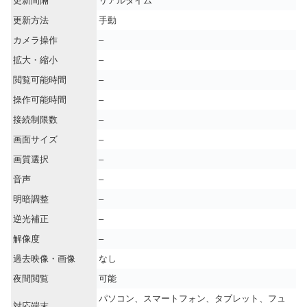
更新間隔
リアルタイム
更新方法
手動
カメラ操作
–
拡大・縮小
–
閲覧可能時間
–
操作可能時間
–
接続制限数
–
画面サイズ
–
画質選択
–
音声
–
明暗調整
–
逆光補正
–
解像度
–
過去映像・画像
なし
夜間閲覧
可能
パソコン、スマートフォン、タブレット、フュ
対応端末