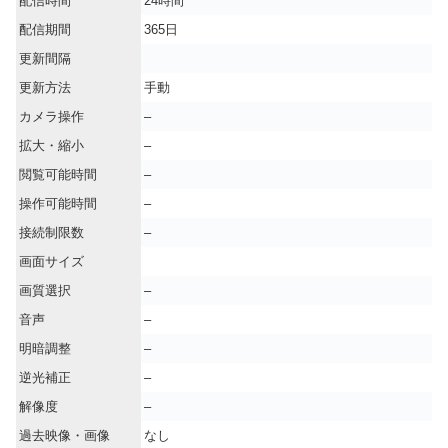
配信時間
24時間
配信期間
365日
更新間隔
更新方法
手動
カメラ操作
–
拡大・縮小
–
閲覧可能時間
–
操作可能時間
–
接続制限数
–
画面サイズ
画質選択
–
音声
–
明暗調整
–
逆光補正
–
解像度
–
過去映像・画像
なし